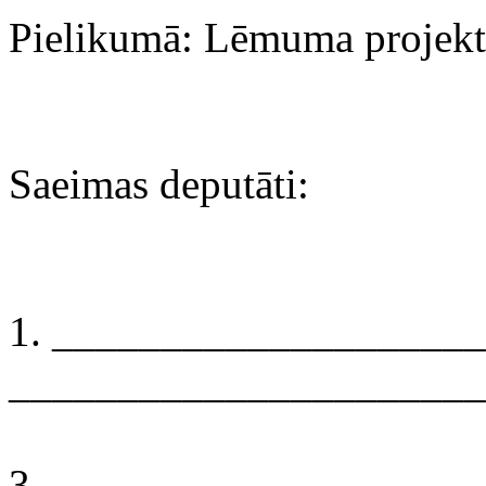
Pielikumā: Lēmuma projekts
Saeimas deputāti:
1. ___________________
______________________
3. ___________________