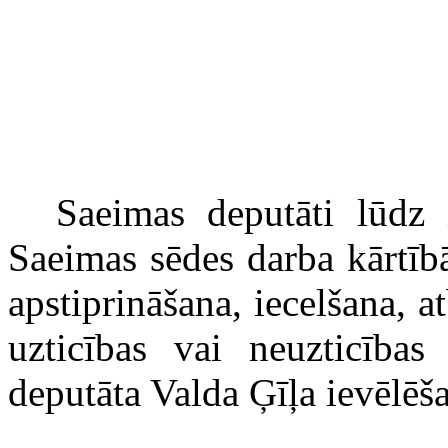
Saeimas deputāti lūdz 
Saeimas sēdes darba kārtīb
apstiprināšana, iecelšana, a
uzticības vai neuzticības
deputāta Valda Ģīļa ievēlēš