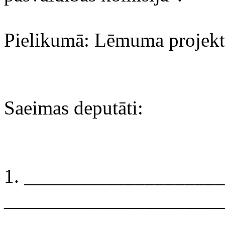
Pielikumā: Lēmuma projekts
Saeimas deputāti:
1. ___________________
______________________