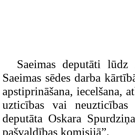
Saeimas deputāti lūdz 
Saeimas sēdes darba kārtīb
apstiprināšana, iecelšana, a
uzticības vai neuzticības
deputāta Oskara Spurdziņa
pašvaldības komisijā”.