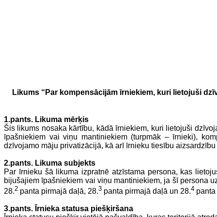
Likums “Par kompensācijām īrniekiem, kuri lietojuši dz
1.pants. Likuma mērķis
Šis likums nosaka kārtību, kādā
īrniekiem, kuri lietojuši dzī
īpašniekiem vai viņu mantiniekiem
(turpmāk – īrnieki), kom
dzīvojamo māju privatizācijā, kā arī īrnieku tiesību aizsardzīb
2.pants. Likuma subjekts
Par īrnieku šā likuma izpratnē atzīstama persona, kas
lietoj
bijušajiem īpašniekiem vai viņu mantiniekiem
, ja šī persona u
2
3
4
28.
panta pirmajā daļā, 28.
panta pirmajā daļā un 28.
panta
3.pants. Īrnieka statusa piešķiršana