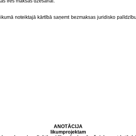
as īres maksas dzēšanai.
 likumā noteiktajā kārtībā saņemt bezmaksas juridisko palīdzību c
ANOTĀCIJA
likumprojektam