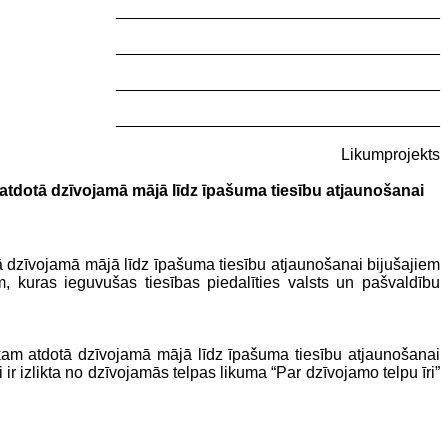
____________________________________
____________________________________
____________________________________
____________________________________
Likumprojekts
atdotā dzīvojamā mājā līdz īpašuma tiesību atjaunošanai
tā dzīvojamā mājā līdz īpašuma tiesību atjaunošanai bijušajiem
, kuras ieguvušas tiesības piedalīties valsts un pašvaldību
ekam atdotā dzīvojamā mājā līdz īpašuma tiesību atjaunošanai
i ir izlikta no dzīvojamās telpas
likuma “Par dzīvojamo telpu īri”