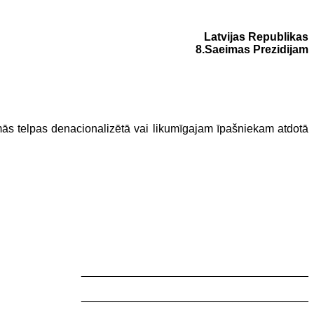
Latvijas Republikas
8.Saeimas Prezidijam
mās telpas denacionalizētā vai likumīgajam īpašniekam atdotā
____________________________________
____________________________________