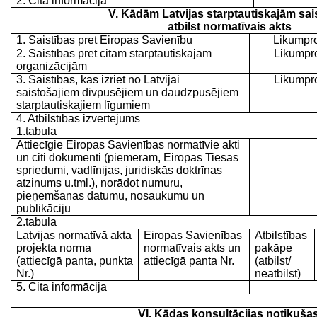
2. Cita informācija
V. Kādām Latvijas starptautiskajām sa
atbilst normatīvais akts
1. Saistības pret Eiropas Savienību
Likumpro
2. Saistības pret citām starptautiskajām
Likumpro
organizācijām
3. Saistības, kas izriet no Latvijai
Likumpro
saistošajiem divpusējiem un daudzpusējiem
starptautiskajiem līgumiem
4. Atbilstības izvērtējums
1.tabula
Attiecīgie Eiropas Savienības normatīvie akti
un citi dokumenti (piemēram, Eiropas Tiesas
spriedumi, vadlīnijas, juridiskās doktrīnas
atzinums u.tml.), norādot numuru,
pieņemšanas datumu, nosaukumu un
publikāciju
2.tabula
Latvijas normatīvā akta
Eiropas Savienības
Atbilstības
projekta norma
normatīvais akts un
pakāpe
(attiecīgā panta, punkta
attiecīgā panta Nr.
(atbilst/
Nr.)
neatbilst)
5. Cita informācija
VI. Kādas konsultācijas notikušas