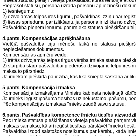
Īrnieka statusu piešķir vietējā pašvaldība, kuras teritorijā atro
Pieprasot statusu, persona uzrāda personu apliecinošu doku
1) iesniegumu;
2) dzīvojamās telpas īres līgumu, pašvaldības izziņu par reģist
3) tiesas spriedumu par izlikšanu, ja persona ir izlikta
no dzīvo
Pašvaldība pieņem lēmumu par īrnieka statusa piešķiršanu tr
4.pants. Kompensācijas aprēķināšana
Vietējā pašvaldība triju mēnešu laikā no statusa piešķi
nepieciešamos dokumentus.
Kompensācijas apmēru veido:
1) īrētās dzīvojamās telpas tirgus vērtība īrnieka statusa piešķi
2) starpība starp
pašvaldībai piederošo dzīvojamo telpu īres 
maksa to pārsniedz.
Ja īrniekam piešķirta
palīdzība, kas tika sniegta saskaņā ar li
5.pants. Kompensācija izmaksa
Kompensācija izmaksājama Ministru kabineta noteiktajā kārtī
Ja īrnieks iegūst īpašuma tiesības uz nekustamo īpašumu, pē
Pēc kompensācijas izmaksas īrnieks zaudē savu statusu.
6.pants. Pašvaldības kompetence īrnieku tiesību aizsardz
Pēc īrnieka statusa piešķiršanas vietējā pašvaldība pārņem vi
maksas samaksu, kā arī iegūst tiesības pārstāvēt īrnieku tiesā.
Pašvaldība izdod saistošos noteikumus par kārtību, kādā īrn