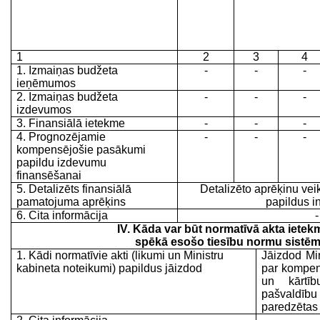
1
2
3
4
1. Izmaiņas budžeta
-
-
-
ieņēmumos
2. Izmaiņas budžeta
-
-
-
izdevumos
3. Finansiālā ietekme
-
-
-
4. Prognozējamie
-
-
-
kompensējošie pasākumi
papildu izdevumu
finansēšanai
5. Detalizēts finansiālā
Detalizēto aprēķinu vei
pamatojuma aprēķins
papildus i
6. Cita informācija
-
IV. Kāda var būt normatīvā akta ietek
spēkā esošo tiesību normu sistē
1. Kādi normatīvie akti (likumi un Ministru
Jāizdod Min
kabineta noteikumi) papildus jāizdod
par kompen
un kārtī
pašvald
paredzētas