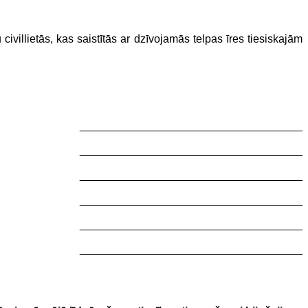
ivillietās, kas saistītās ar dzīvojamās telpas īres tiesiskajām
____________________________________
____________________________________
____________________________________
____________________________________
____________________________________
____________________________________