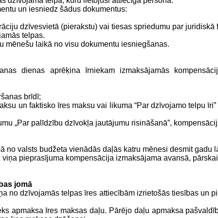
das dzīvojamā telpa, kuru lietojusi attiecīga persona.
mentu un iesniedz šādus dokumentus:
rāciju dzīvesvietā (pierakstu) vai tiesas spriedumu par juridiskā
jamās telpas.
iju mēnešu laikā no visu dokumentu iesniegšanas.
ršanas dienas aprēķina īrniekam izmaksājamās kompensācij
ršanas brīdī;
maksu
un faktisko īres maksu vai likuma “Par dzīvojamo telpu īri
kumu „Par palīdzību dzīvokļa jautājumu risināšanā”
, kompensāci
bā no valsts budžeta vienādās daļās katru mēnesi desmit gadu 
c viņa pieprasījuma kompensācija izmaksājama avansā, pārskait
ības jomā
ņa no dzīvojamās telpas īres attiecībām izrietošās tiesības un
ieks apmaksa īres maksas daļu. Pārējo daļu apmaksa pašvaldība 