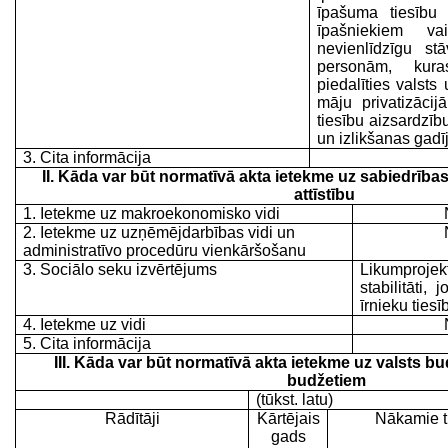
īpašuma tiesību 
īpašniekiem va
nevienlīdzīgu stā
personām, kura
piedalīties valst
māju privatizācij
tiesību aizsardzīb
un izlikšanas gad
3. Cita informācija
II. Kāda var būt normatīvā akta ietekme uz sabiedrība
attīstību
1. Ietekme uz makroekonomisko vidi
2. Ietekme uz uzņēmējdarbības vidi un
administratīvo procedūru vienkāršošanu
3. Sociālo seku izvērtējums
Likumproj
stabilitāti,
īrnieku tiesī
4. Ietekme uz vidi
5. Cita informācija
III. Kāda var būt normatīvā akta ietekme uz valsts b
budžetiem
(tūkst. latu)
Rādītāji
Kārtējais
Nākamie tr
gads