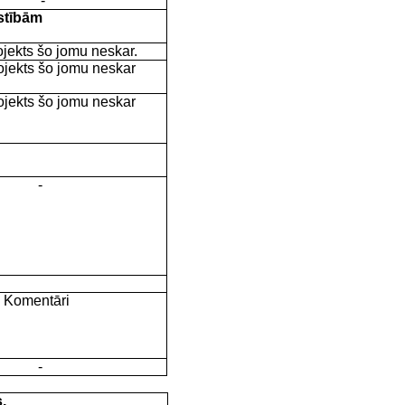
-
istībām
jekts šo jomu neskar.
jekts šo jomu neskar
jekts šo jomu neskar
-
Komentāri
-
,