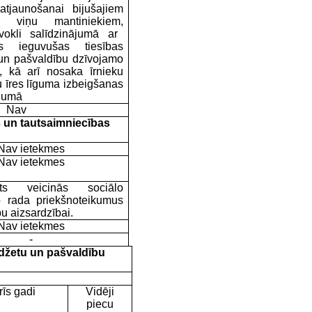
atjaunošanai bijušajiem
i viņu mantiniekiem,
vokli salīdzinājumā ar
s ieguvušas tiesības
s un pašvaldību dzīvojamo
ā, kā arī nosaka īrnieku
u īres līguma izbeigšanas
ījumā
Nav
s un tautsaimniecības
Nav ietekmes
Nav ietekmes
ekts veicinās sociālo
 jo rada priekšnoteikumus
bu aizsardzībai.
Nav ietekmes
-
udžetu un pašvaldību
īs gadi
Vidēji
piecu