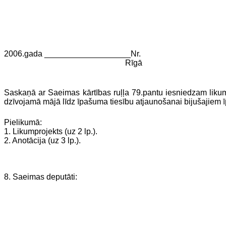
2006.gada ___________________Nr.
Rīgā
Saskaņā ar Saeimas kārtības ruļļa 79.pantu iesniedzam likum
dzīvojamā mājā līdz īpašuma tiesību atjaunošanai bijušajiem 
Pielikumā:
1. Likumprojekts (uz 2 lp.).
2. Anotācija (uz 3 lp.).
8. Saeimas deputāti: