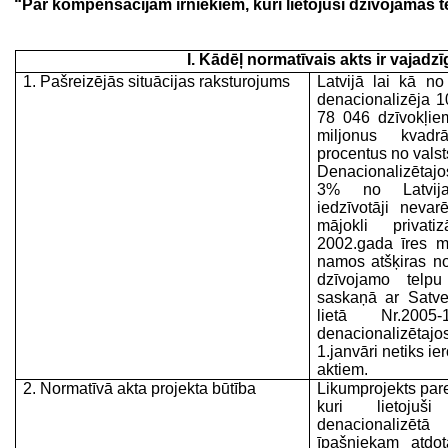
“
Par kompensācijām īrniekiem, kuri lietojuši dzīvojamās 
I. Kādēļ normatīvais akts ir vajadzī
1. Pašreizējās situācijas raksturojums
Latvijā lai kā n
denacionalizēja 1
78 046 dzīvokļie
miljonus kvadr
procentus no valst
Denacionalizētaj
3% no Latvijas
iedzīvotāji neva
mājokli privati
2002.gada īres m
namos atšķiras 
dzīvojamo telpu
saskaņā ar Satve
lietā Nr.200
denacionalizēta
1.janvāri netiks i
aktiem.
2. Normatīvā akta projekta būtība
Likumprojekts pa
kuri lietojuš
denacionalizē
īpašniekam atdo