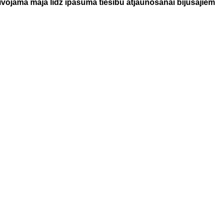
īvojamā mājā līdz īpašuma tiesību atjaunošanai bijušajiem