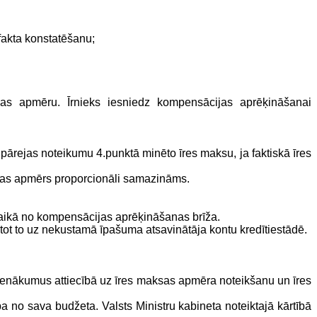
 fakta konstatēšanu;
as apmēru. Īrnieks iesniedz kompensācijas aprēķināšanai
” pārejas noteikumu 4.punktā minēto īres maksu, ja faktiskā īres
jas apmērs proporcionāli samazināms.
laikā no kompensācijas aprēķināšanas brīža.
ot to uz nekustamā īpašuma atsavinātāja kontu kredītiestādē.
 pienākumus attiecībā uz īres maksas apmēra noteikšanu un īres
no sava budžeta. Valsts Ministru kabineta noteiktajā kārtībā