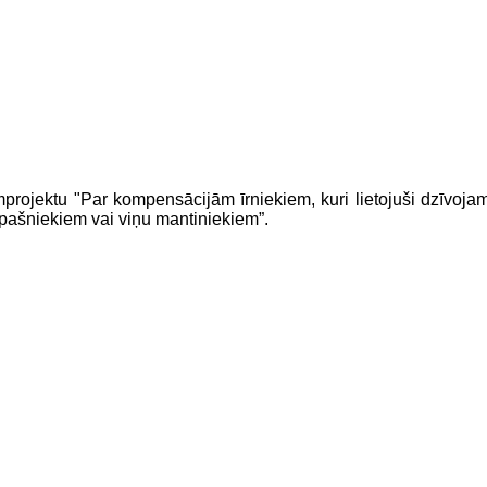
projektu "
Par kompensācijām īrniekiem, kuri lietojuši dzīvoja
īpašniekiem vai viņu mantiniekiem
”.