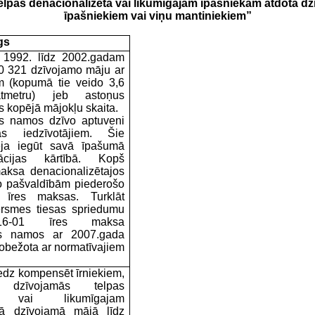
telpas denacionalizētā vai likumīgajam īpašniekam atdotā dz
īpašniekiem vai viņu mantiniekiem
”
gs
o 1992. līdz 2002.gadam
0 321 dzīvojamo māju ar
m (kopumā tie veido 3,6
ātmetru) jeb astoņus
s kopējā mājokļu skaita.
os namos dzīvo aptuveni
 iedzīvotājiem. Šie
rēja iegūt savā īpašumā
zācijas kārtībā. Kopš
aksa denacionalizētajos
no
pašvaldībām piederošo
 īres maksas. Turklāt
rsmes tiesas spriedumu
5-16-01 īres maksa
jos namos ar 2007.gada
erobežota ar normatīvajiem
redz kompensēt
īrniekiem,
i dzīvojamās telpas
tā vai likumīgajam
tā dzīvojamā mājā līdz