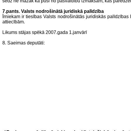
sedz ne mazāk kā pusi no pašvaldību izmaksām, kas paredzēt
7.pants. Valsts nodrošinātā juridiskā palīdzība
Īrniekam ir tiesības Valsts nodrošinātās juridiskās palīdzības
attiecībām.
Likums stājas spēkā 2007.gada 1.janvārī
8. Saeimas deputāti: