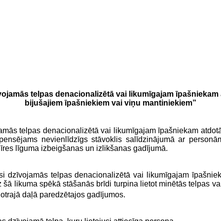
īvojamās telpas denacionalizētā vai likumīgajam īpašniekam 
bijušajiem īpašniekiem vai viņu mantiniekiem”
vojamās telpas denacionalizētā vai likumīgajam īpašniekam atdo
pensējams nevienlīdzīgs stāvoklis salīdzinājumā ar personām
u īres līguma izbeigšanas un izlikšanas gadījumā.
usi dzīvojamās telpas denacionalizētā vai likumīgajam īpašni
z šā likuma spēkā stāšanās brīdi turpina lietot minētās telpas va
 otrajā daļā paredzētajos gadījumos.