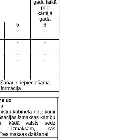
gadu laikā
pēc
kārtējā
gada
5
6
-
-
-
-
-
-
-
-
kšanai ir nepieciešama
nformācija
me uz
mu
istru kabineta noteikumi
sācijas izmaksas kārtību
bu, kādā valsts
sedz
ību izmaksām, kas
 īres maksas dzēšanai