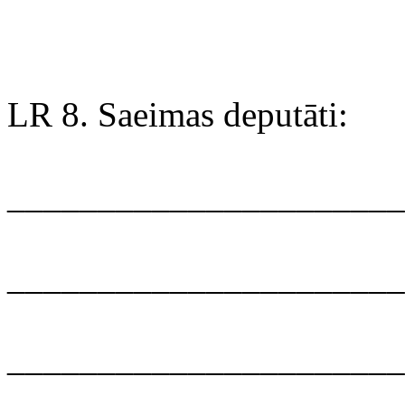
LR 8. Saeimas deputāti:
______________________
______________________
______________________