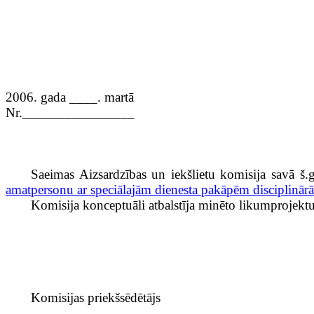
2006. gada ____. martā
Nr.________________
Saeimas Aizsardzības un iekšlietu komisija savā š.g
amatpersonu ar speciālajām dienesta pakāpēm disciplinārās
Komisija konceptuāli atbalstīja minēto likumprojektu 
Komisijas priekšsēdētājs