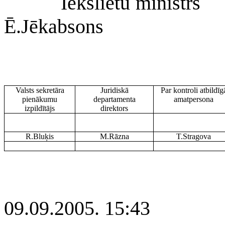
Iekšlietu ministrs
Ē.Jēkabsons
Valsts sekretāra
Juridiskā
Par kontroli atbildīg
pienākumu
departamenta
amatpersona
izpildītājs
direktors
R.Bluķis
M.Rāzna
T.Stragova
09.09.2005. 15:43