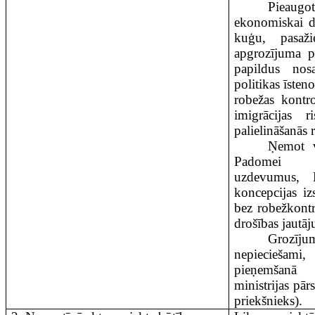
Pieau
ekonomiskai da
kuģu, pasaž
apgrozījuma pa
papildus nosa
politikas īsteno
robežas kontro
imigrācijas r
palielināšanās r
Ņemot 
Padomei n
uzdevumus, La
koncepcijas iz
bez robežkont
drošības jautāj
Grozīj
nepieciešam
pieņemšanā 
ministrijas pār
priekšnieks).