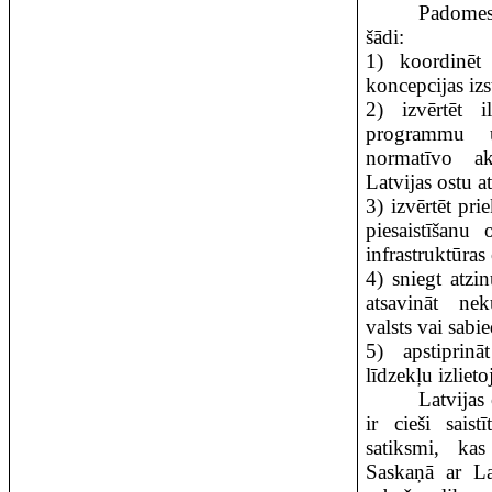
Padomes
šādi:
1) koordinēt 
koncepcijas izs
2) izvērtēt il
programmu 
normatīvo ak
Latvijas ostu at
3) izvērtēt pri
piesaistīšanu
infrastruktūras 
4) sniegt atz
atsavināt ne
valsts vai sab
5) apstiprinā
līdzekļu izliet
Latvijas
ir cieši saist
satiksmi, kas
Saskaņā ar La