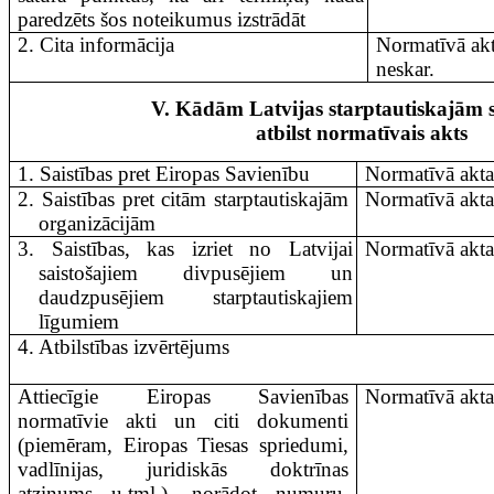
paredzēts šos noteikumus izstrādāt
2. Cita informācija
Normatīvā akt
neskar.
V. Kādām Latvijas starptautiskajām 
atbilst normatīvais akts
1. Saistības pret Eiropas Savienību
Normatīvā akta
2. Saistības pret citām starptautiskajām
Normatīvā akta
organizācijām
3. Saistības, kas izriet no Latvijai
Normatīvā akta
saisto­šajiem divpusējiem un
daudzpusējiem starptautiskajiem
līgumiem
4. Atbilstības izvērtējums
Attiecīgie Eiropas Savienības
Normatīvā akta
normatīvie akti un citi dokumenti
(piemēram, Eiropas Tiesas spriedumi,
vadlīnijas, juridiskās doktrīnas
atzinums u.tml.), norādot numuru,