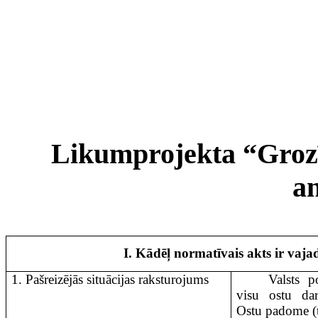
Likumprojekta “Groz
an
I. Kādēļ normatīvais akts ir vaja
1. Pašreizējās situācijas raksturojums
Valsts p
visu ostu dar
Ostu padome (