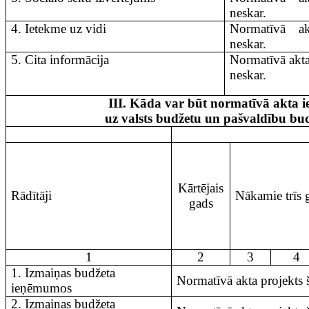
neskar.
4. Ietekme uz vidi
Normatīvā a
neskar.
5. Cita informācija
Normatīvā akta
neskar.
III. Kāda var būt normatīvā akta 
uz valsts budžetu un pašvaldību bu
Kārtējais
Rādītāji
Nākamie trīs 
gads
1
2
3
4
1. Izmaiņas budžeta
Normatīvā akta projekts 
ieņēmumos
2. Izmaiņas budžeta