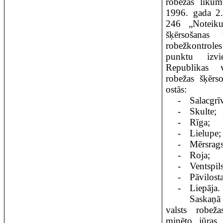
robežas likum
1996. gada 2.
246 „Noteiku
šķērsošanas
robežkontrole
punktu izvi
Republikas v
robežas šķērso
ostās:
-
Salacgrī
-
Skulte;
-
Rīga;
-
Lielupe;
-
Mērsrags
-
Roja;
-
Ventspils
-
Pāvilosta
-
Liepāja.
Saskaņā
valsts robe
minēto jūras o