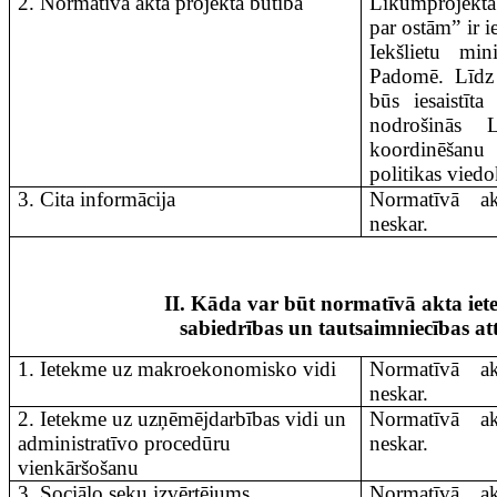
2. Normatīvā akta projekta būtība
Likumprojek
par ostām” ir 
Iekšlietu mini
Padomē. Līdz
būs iesaistīta
nodrošinās L
koordinēšan
politikas viedo
3. Cita informācija
Normatīvā a
neskar.
II. Kāda var būt normatīvā akta iet
sabiedrības un tautsaimniecības att
1. Ietekme uz makroekonomisko vidi
Normatīvā a
neskar.
2. Ietekme uz uzņēmējdarbības vidi un
Normatīvā a
administratīvo procedūru
neskar.
vienkāršošanu
3. Sociālo seku izvērtējums
Normatīvā a