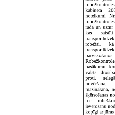
robežkontroles
kabineta 20
noteikumi N
robežkontrole
rada un uztur 
kas saist
transportlīdz
robežai, 
transportlī
pārvietošan
Robežkontro
pasākumu kom
valsts drošīb
proti, neleg
novēršana,
mazināšana, n
šķērsošanas no
u.c. robežko
ievērošanu nod
kopīgi ar jūras