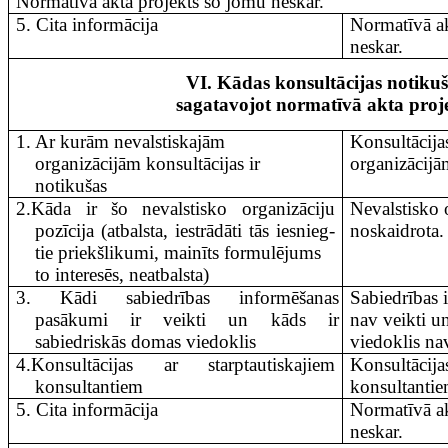
Normatīvā akta projekts šo jomu neskar.
5. Cita informācija
Normatīvā ak
neskar.
VI. Kādas konsultācijas notikuš
sagatavojot normatīvā akta proj
1. Ar kurām nevalstiskajām
Konsultācija
organizācijām konsultācijas ir
organizācijā
notikušas
2.Kāda ir šo nevalstisko organizāciju
Nevalstisko 
pozīcija (atbalsta, iestrādāti tās iesnieg­
noskaidrota.
tie priekšlikumi, mainīts formulējums
to interesēs, neatbalsta)
3. Kādi sabiedrības informēšanas
Sabiedrības
pasākumi ir veikti un kāds ir
nav veikti u
sabiedriskās domas viedoklis
viedoklis na
4.Konsultācijas ar starptautiskajiem
Konsultācijas
konsultantiem
konsultantie
5. Cita informācija
Normatīvā ak
neskar.