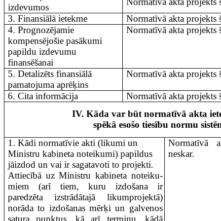
Normatīvā akta projekts 
izdevumos
3. Finansiālā ietekme
Normatīvā akta projekts 
4. Prognozējamie
Normatīvā akta projekts 
kompensējošie pasākumi
papildu izdevumu
finansēšanai
5. Detalizēts finansiālā
Normatīvā akta projekts 
pamatojuma aprēķins
6. Cita informācija
Normatīvā akta projekts 
IV. Kāda var būt normatīvā akta ie
spēkā esošo tiesību normu sist
1. Kādi normatīvie akti (likumi un
Normatīvā a
Ministru kabineta noteikumi) papildus
neskar.
jāizdod un vai ir sagatavoti to projekti.
Attiecībā uz Ministru kabineta noteiku­
miem (arī tiem, kuru izdošana ir
paredzēta izstrādātajā likumprojektā)
norāda to izdošanas mērķi un galvenos
satura punktus, kā arī termiņu, kādā