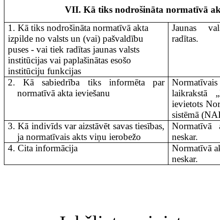
VII. Kā tiks nodrošināta normatīvā ak
1. Kā tiks nodrošināta normatīvā akta
Jaunas vals
izpilde no valsts un (vai) pašvaldību
radītas.
puses
-
vai tiek radītas jaunas valsts
institūcijas vai paplašinātas esošo
institūciju funkcijas
2. Kā sabiedrība tiks informēta par
Normatīvai
norma­tīvā akta ieviešanu
laikrakstā 
ievietots No
sistēmā (NAI
3. Kā indivīds var aizstāvēt savas tiesības,
Normatīvā 
ja normatīvais akts viņu ierobežo
neskar.
4. Cita informācija
Normatīvā ak
neskar.