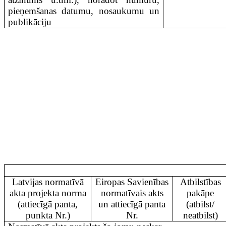
pieņemšanas datumu, nosaukumu un
publikāciju
Latvijas normatīvā
Eiropas Savienības
Atbilstības
akta projekta norma
normatīvais akts
pakāpe
(attiecīgā panta,
un attiecīgā panta
(atbilst/
punkta Nr.)
Nr.
neatbilst)