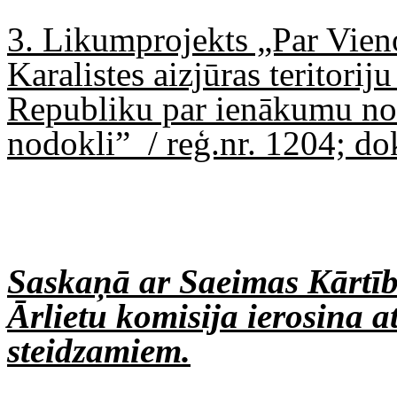
3. Likumprojekts „Par Vien
Karalistes aizjūras teritori
Republiku par ienākumu no
nodokli”
/ reģ.nr. 1204; do
Saskaņā ar Saeimas Kārtība
Ārlietu komisija ierosina a
steidzamiem.