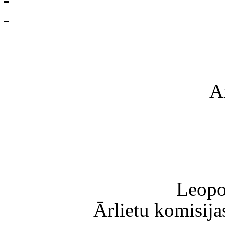
A
Leopo
Ārlietu komisija