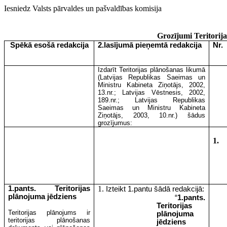
Iesniedz Valsts pārvaldes un pašvaldības komisija
Grozījumi Teritorija
Spēkā esošā redakcija
2.lasījumā pieņemtā redakcija
Nr.
Izdarīt Teritorijas plānošanas likumā
(Latvijas Republikas Saeimas un
Ministru Kabineta Ziņotājs, 2002,
13.nr.; Latvijas Vēstnesis, 2002,
189.nr.; Latvijas Republikas
Saeimas un Ministru Kabineta
Ziņotājs, 2003, 10.nr.) šādus
grozījumus:
1.
1.pants. Teritorijas
1.
Izteikt 1.pantu šādā redakcijā:
plānojuma jēdziens
“
1.pants.
Teritorijas
Teritorijas plānojums ir
plānojuma
teritorijas plānošanas
jēdziens