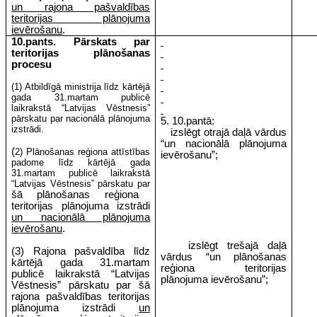
un rajona pašvaldības
teritorijas plānojuma
ievērošanu
.
10.pants. Pārskats par
teritorijas plānošanas
procesu
(1) Atbildīgā ministrija līdz kārtējā
gada 31.martam publicē
laikrakstā “Latvijas Vēstnesis”
pārskatu par nacionālā plānojuma
5. 10.pantā:
izstrādi.
izslēgt otrajā daļā vārdus
“un nacionālā plānojuma
(
2) Plānošanas reģiona attīstības
ievērošanu”;
padome līdz kārtējā gada
31.martam publicē laikrakstā
“Latvijas Vēstnesis” pārskatu par
šā plānošanas reģiona
teritorijas plānojuma izstrādi
un nacionālā plānojuma
ievērošanu
.
izslēgt trešajā daļā
(3) Rajona pašvaldība līdz
vārdus “un plānošanas
kārtējā gada 31.martam
reģiona teritorijas
publicē laikrakstā “Latvijas
plānojuma ievērošanu”;
Vēstnesis” pārskatu par šā
rajona pašvaldības teritorijas
plānojuma izstrādi
un