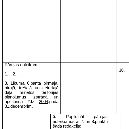
Pārejas noteikumi
10.
1. ...2. ...
3. Likuma 6.panta pirmajā,
otrajā, trešajā un ceturtajā
daļā minētos teritorijas
plānojumus izstrādā un
apstiprina līdz
2004
.gada
31.decembrim.
6.
Papildināt pārejas
noteikumus ar 7. un 8.punktu
šādā redakcijā: