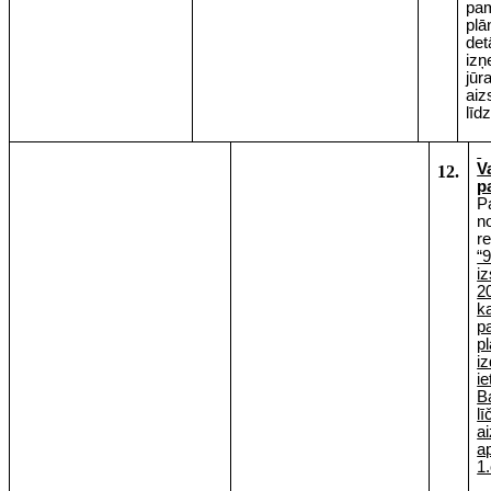
pam
plā
det
izņ
jūr
aiz
līd
V
12.
p
Pa
n
re
“
i
2
k
p
p
i
i
B
l
a
a
1