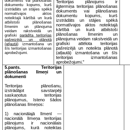
dokuments vai plānošanas
Teritorijas plānojums ir
dokumentu kopums, kurš
ilgtermiņa teritorijas plānošanas
izstrādāts un stājies spēkā
dokuments vai plānošanas
normatīvajos aktos
dokumentu kopums, kurš
noteiktajā kārtībā un kurā
izstrādāts un stājies spēkā
atbilstoši plānošanas
normatīvajos aktos noteiktajā
līmenim un plānojuma
kārtībā un kurā atbilstoši
veidam rakstveidā un
plānošanas līmenim un
grafiski
parādīta teritorijas
plānojuma veidam rakstveidā un
pašreizējā un plānotā
grafiski attēlota teritorijas
(atļautā)
izmantošana un
pašreizējā un noteikta plānotā
šīs teritorijas izmantošanas
aprobežojumi.
(atļautā) izmantošana un šīs
teritorijas izmantošanas
aprobežojumi
.”
5.pants. Teritorijas
plānošanas līmeņi un
dokumenti
Teritorijas plānošanu,
izstrādājot savstarpēji
saskaņotus teritorijas
plānojumus, īsteno šādos
plānošanas līmeņos:
1) nacionālajā līmenī —
nacionālā līmeņa teritorijas
plānojums ir nacionālais
plānojums, kurā noteiktas