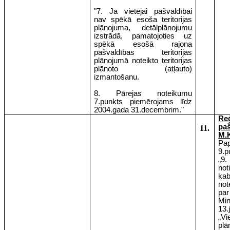
"7. Ja vietējai pašvaldībai
nav spēkā esoša teritorijas
plānojuma, detālplānojumu
izstrādā, pamatojoties uz
spēkā esošā rajona
pašvaldības teritorijas
plānojumā noteikto teritorijas
plānoto (atļauto)
izmantošanu.
8. Pārejas noteikumu
7.punkts piemērojams līdz
2004.gada 31.decembrim."
Re
pa
11.
M.
Pap
9.p
„9.
no
ka
no
par
Mi
13
„Vi
plā