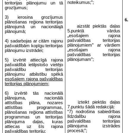
noteikumus;”;
teritorijas plānojumu un tā
grozījumus;
3) ierosina grozījumus
6.
plānošanas reģiona teritorijas
aizstāt piektās daļas
plānojumā un nacionālajā
5.punktā vārdus
plānojumā;
„esošajiem rajona
pašvaldības teritorijas
4) sadarbojas ar citām rajonu
plānojumiem” ar vārdiem
pašvaldībām kopīgu teritorijas
„esošajam rajona
plānojumu izstrādei;
pašvaldības teritorijas
plānojumam”;
5) izvērtē attiecīgā rajona
pašvaldībā ietilpstošo vietējo
pašvaldību teritorijas
plānojumu atbilstību spēkā
esošajiem rajona pašvaldības
teritorijas plānojumiem
;
6) izvērtē tās nacionālā
plānojuma, nacionālā
izteikt piektās daļas
attīstības plāna, nozares
7.punktu šādā redakcijā:
attīstības programmas,
“7) nodrošina sabiedrības
plānošanas reģiona attīstības
līdzdalību rajona
programmas un teritorijas
pašvaldības teritorijas
plānojuma daļas, kuras
plānojuma izstrādes
attiecas uz šīs rajona
procesā;”;
pašvaldības teritoriju;