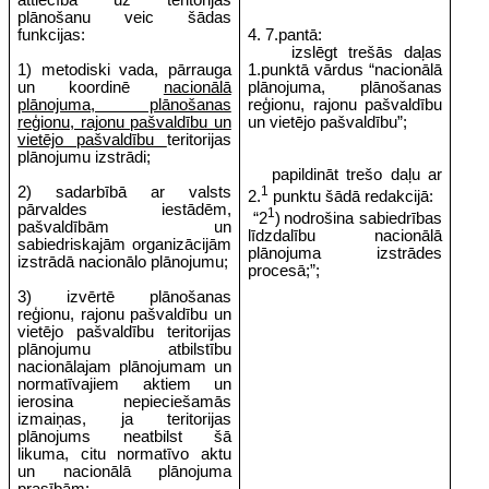
attiecībā uz teritorijas
plānošanu veic šādas
funkcijas:
4. 7.pantā:
izslēgt trešās daļas
1) metodiski vada, pārrauga
1.punktā vārdus “nacionālā
un koordinē
nacionālā
plānojuma, plānošanas
plānojuma, plānošanas
reģionu, rajonu pašvaldību
reģionu, rajonu pašvaldību un
un vietējo pašvaldību”;
vietējo pašvaldību
teritorijas
plānojumu izstrādi;
papildināt trešo daļu ar
2) sadarbībā ar valsts
1
2.
punktu šādā redakcijā:
pārvaldes iestādēm,
1
“2
)
nodrošina sabiedrības
pašvaldībām un
līdzdalību nacionālā
sabiedriskajām organizācijām
plānojuma izstrādes
izstrādā nacionālo plānojumu;
procesā;”;
3) izvērtē plānošanas
reģionu, rajonu pašvaldību un
vietējo pašvaldību teritorijas
plānojumu atbilstību
nacionālajam plānojumam un
normatīvajiem aktiem un
ierosina nepieciešamās
izmaiņas, ja teritorijas
plānojums neatbilst šā
likuma, citu normatīvo aktu
un nacionālā plānojuma