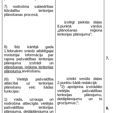
7) nodrošina sabiedrības
līdzdalību teritorijas
plānošanas procesā;
izslēgt piektās daļas
8.punktā vārdus
„plānošanas reģiona
teritorijas plānojuma”;
8) līdz kārtējā gada
1.februārim sniedz atbildīgajai
ministrijai informāciju par
7.
rajona pašvaldības teritorijas
plānojuma izstrādi un
plānošanas reģiona teritorijas
plānojuma
ievērošanu.
izteikt sestās daļas
(6) Vietējā pašvaldība
2.punktu šādā redakcijā:
attiecībā uz teritorijas
“2) apstiprina izstrādāto
plānošanu veic šādas
vietējās pašvaldības
funkcijas:
teritorijas plānojumu,
detālplānojumu un to
1) vada, uzrauga un
grozījumus;”;
nodrošina attiecīgās vietējās
pašvaldības teritorijas
8.
plānojuma, detālplānojuma un