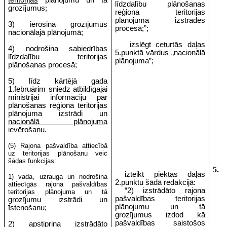
teritorijas
plānojumu un tā
līdzdalību plānošanas
grozījumus;
reģiona teritorijas
plānojuma izstrādes
3) ierosina grozījumus
procesā;”;
nacionālajā plānojumā;
izslēgt ceturtās daļas
4) nodrošina sabiedrības
5.punktā vārdus „nacionālā
līdzdalību teritorijas
plānojuma”;
plānošanas procesā;
5) līdz kārtējā gada
1.februārim sniedz atbildīgajai
ministrijai informāciju par
plānošanas reģiona teritorijas
plānojuma izstrādi un
nacionālā plānojuma
ievērošanu.
(5) Rajona pašvaldība attiecībā
uz teritorijas plānošanu veic
šādas funkcijas:
5.
izteikt piektās daļas
1) vada, uzrauga un nodrošina
2.punktu šādā redakcijā:
attiecīgās rajona pašvaldības
“2) izstrādāto rajona
teritorijas plānojuma un tā
pašvaldības teritorijas
grozījumu izstrādi un
plānojumu un tā
īstenošanu;
grozījumus izdod kā
pašvaldības saistošos
2) apstiprina izstrādāto