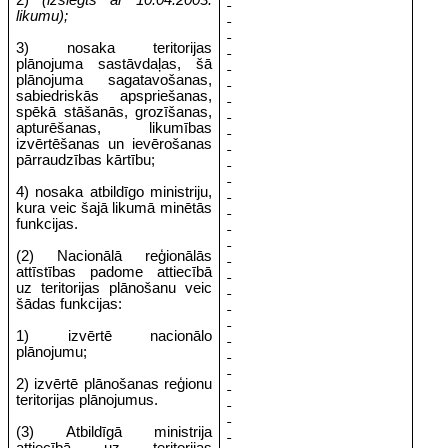
2)
(izslēgts ar 10.04.2003.
likumu);
3) nosaka teritorijas
plānojuma sastāvdaļas, šā
plānojuma sagatavošanas,
sabiedriskās apspriešanas,
spēkā stāšanās, grozīšanas,
apturēšanas, likumības
izvērtēšanas un ievērošanas
pārraudzības kārtību;
4) nosaka atbildīgo ministriju,
kura veic šajā likumā minētās
funkcijas.
(2) Nacionālā reģionālās
attīstības padome attiecībā
uz teritorijas plānošanu veic
šādas funkcijas:
1) izvērtē nacionālo
plānojumu;
2) izvērtē plānošanas reģionu
teritorijas plānojumus.
(3) Atbildīgā ministrija