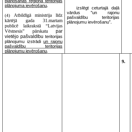
plānošanas reģiona teritorijas
plānojuma ievērošanu
.
izslēgt ceturtajā daļā
vārdus “un rajonu
Atbildīgā ministrija līdz
(4)
pašvaldību teritorijas
kārtējā gada 31.martam
plānojumu ievērošanu”.
publicē laikrakstā “Latvijas
Vēstnesis” pārskatu
par
vietējo pašvaldību
teritorijas
plānojumu izstrādi
un rajonu
pašvaldību teritorijas
plānojumu ievērošanu
.
9.