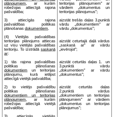
plānojumiem
, ar kurām
teritorijas plānojumiem” ar
robežojas attiecīgā rajona
vārdiem „dokumentus un
pašvaldība;
teritorijas plānojumus”;
3) attiecīgās rajona
aizstāt trešās daļas 3.punktā
pašvaldības politikas
vārdu „dokumentiem” ar
plānošanas
dokumentiem
.
vārdu „dokumentus”;
(4) Vietējās pašvaldības
teritorijas plānojums attiecas
aizstāt ceturtajā daļā vārdus
uz visu vietējās pašvaldības
„saskaņā ar” ar vārdu
teritoriju. To izstrādā
saskaņā
„ievērojot”;
ar
:
1) tās rajona pašvaldības
aizstāt ceturtās daļas 1.
un
politikas plānošanas
3.punktā vārdu
dokumentiem
un teritorijas
„dokumentiem” ar vārdu
plānojumu, kurā ietilpst
„dokumentus”;
attiecīgā vietējā pašvaldība;
2) to vietējo pašvaldību
aizstāt ceturtās daļas
politikas plānošanas
2.punktā vārdus
dokumentiem un teritorijas
„dokumentiem un teritorijas
plānojumiem
, ar kurām
plānojumiem” ar vārdiem
robežojas attiecīgā vietējā
„dokumentus un teritorijas
pašvaldība;
plānojumus”;
3) attiecīgās vietējās