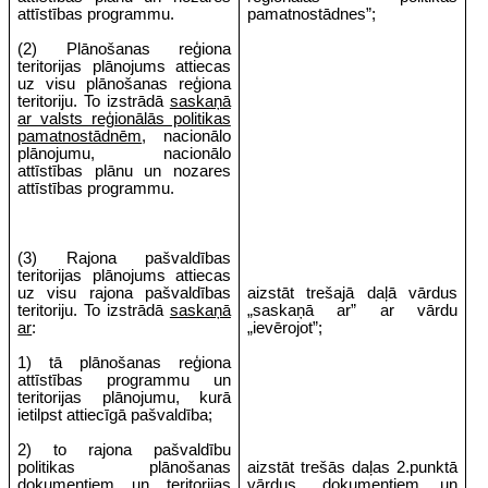
attīstības programmu.
pamatnostādnes”;
(2) Plānošanas reģiona
teritorijas plānojums attiecas
uz visu plānošanas reģiona
teritoriju. To izstrādā
saskaņā
ar valsts reģionālās politikas
pamatnostādnēm
, nacionālo
plānojumu, nacionālo
attīstības plānu un nozares
attīstības programmu.
(3) Rajona pašvaldības
teritorijas plānojums attiecas
uz visu rajona pašvaldības
aizstāt trešajā daļā vārdus
teritoriju. To izstrādā
saskaņā
„saskaņā ar” ar vārdu
ar
:
„ievērojot”;
1) tā plānošanas reģiona
attīstības programmu un
teritorijas plānojumu, kurā
ietilpst attiecīgā pašvaldība;
2) to rajona pašvaldību
politikas plānošanas
aizstāt trešās daļas 2.punktā
dokumentiem un teritorijas
vārdus „dokumentiem un