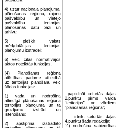
prasībām;
4) uztur nacionālā plānojuma,
plānošanas reģionu, rajonu
pašvaldību un vietējo
pašvaldību teritorijas
plānošanas datu bāzi un
arhīvu;
5) piešķir valsts
mērķdotācijas teritorijas
plānojumu izstrādei;
6) veic citas normatīvajos
aktos noteiktās funkcijas.
(4) Plānošanas reģiona
attīstības padome attiecībā
uz teritorijas plānošanu veic
šādas funkcijas:
papildināt ceturtās daļas
1) vada un nodrošina
2.punktu pirms vārda
attiecīgā plānošanas reģiona
“teritorijas” ar vārdiem
teritorijas plānojuma un tā
“plānošanas reģiona”;
grozījumu izstrādi un
īstenošanu;
izteikt ceturtās daļas
4.punktu šādā redakcijā:
2) apstiprina izstrādāto
“4) nodrošina sabiedrības