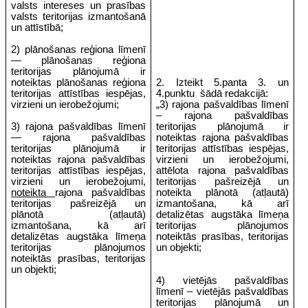
valsts intereses un prasības
valsts teritorijas izmantošanā
un attīstībā;
2) plānošanas reģiona līmenī
— plānošanas reģiona
teritorijas plānojumā ir
noteiktas plānošanas reģiona
2.
Izteikt 5.panta 3. un
teritorijas attīstības iespējas,
4.punktu
šādā redakcijā:
virzieni un ierobežojumi;
„3) rajona pašvaldības līmenī
– rajona pašvaldības
3) rajona pašvaldības līmenī
teritorijas plānojumā ir
— rajona pašvaldības
noteiktas rajona pašvaldības
teritorijas plānojumā ir
teritorijas attīstības iespējas,
noteiktas rajona pašvaldības
virzieni un ierobežojumi,
teritorijas attīstības iespējas,
attēlota rajona pašvaldības
virzieni un ierobežojumi,
teritorijas pašreizējā un
noteikta
rajona pašvaldības
noteikta plānotā (atļautā)
teritorijas pašreizējā un
izmantošana, kā arī
plānotā (atļautā)
detalizētas augstāka līmeņa
izmantošana, kā arī
teritorijas plānojumos
detalizētas augstāka līmeņa
noteiktās prasības, teritorijas
teritorijas plānojumos
un objekti;
noteiktās prasības, teritorijas
un objekti;
4) vietējās pašvaldības
līmenī – vietējās pašvaldības
teritorijas plānojumā un