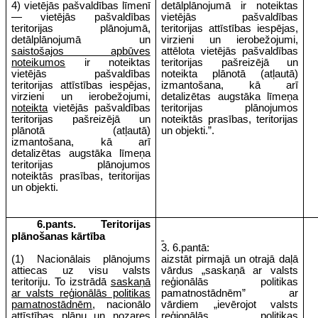
4) vietējās pašvaldības līmenī
detālplānojumā ir noteiktas
— vietējās pašvaldības
vietējās pašvaldības
teritorijas plānojumā,
teritorijas attīstības iespējas,
detālplānojumā un
virzieni un ierobežojumi,
saistošajos apbūves
attēlota vietējās pašvaldības
noteikumos
ir noteiktas
teritorijas pašreizējā un
vietējās pašvaldības
noteikta plānotā (atļautā)
teritorijas attīstības iespējas,
izmantošana, kā arī
virzieni un ierobežojumi,
detalizētas augstāka līmeņa
noteikta
vietējās pašvaldības
teritorijas plānojumos
teritorijas pašreizējā un
noteiktās prasības, teritorijas
plānotā (atļautā)
un objekti.”.
izmantošana, kā arī
detalizētas augstāka līmeņa
teritorijas plānojumos
noteiktās prasības, teritorijas
un objekti.
6.pants. Teritorijas
plānošanas kārtība
3. 6.pantā:
(1) Nacionālais plānojums
aizstāt pirmajā un otrajā daļā
attiecas uz visu valsts
vārdus „saskaņā ar valsts
teritoriju. To izstrādā
saskaņā
reģionālās politikas
ar valsts reģionālās politikas
pamatnostādnēm” ar
pamatnostādnēm
, nacionālo
vārdiem „ievērojot valsts
attīstības plānu un nozares
reģionālās politikas