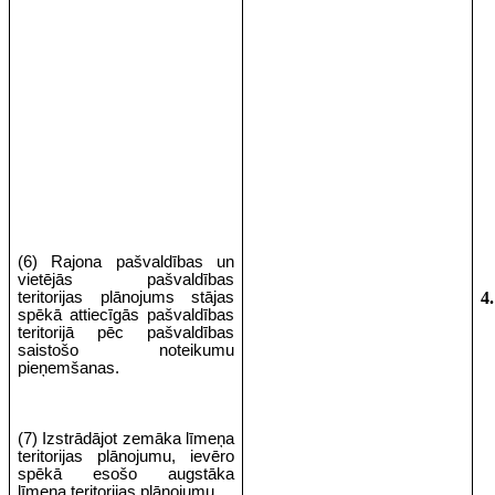
(6) Rajona pašvaldības un
vietējās pašvaldības
teritorijas plānojums stājas
4.
spēkā attiecīgās pašvaldības
teritorijā pēc pašvaldības
saistošo noteikumu
pieņemšanas.
(7) Izstrādājot zemāka līmeņa
teritorijas plānojumu, ievēro
spēkā esošo augstāka
līmeņa teritorijas plānojumu.