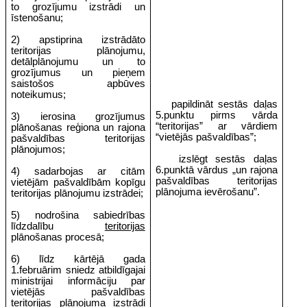
to grozījumu izstrādi un
īstenošanu;
2) apstiprina izstrādāto
teritorijas plānojumu,
detālplānojumu un to
grozījumus un pieņem
saistošos apbūves
noteikumus;
papildināt sestās daļas
5.punktu pirms vārda
3) ierosina grozījumus
“teritorijas” ar vārdiem
plānošanas reģiona un rajona
“vietējās pašvaldības”;
pašvaldības teritorijas
plānojumos;
izslēgt sestās daļas
6.punktā vārdus „un rajona
4) sadarbojas ar citām
pašvaldības teritorijas
vietējām pašvaldībām kopīgu
plānojuma ievērošanu”.
teritorijas plānojumu izstrādei;
5) nodrošina sabiedrības
līdzdalību
teritorijas
plānošanas procesā;
6) līdz kārtējā gada
1.februārim sniedz atbildīgajai
ministrijai informāciju par
vietējās pašvaldības
teritorijas plānojuma izstrādi