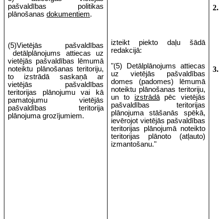
pašvaldības politikas
2.
plānošanas
dokumentiem
.
izteikt piekto daļu šādā
(5)Vietējās pašvaldības
redakcijā:
detālplānojums attiecas uz
vietējās pašvaldības lēmumā
"(5) Detālplānojums attiecas
noteiktu plānošanas teritoriju,
3.
uz vietējās pašvaldības
to izstrādā saskaņā ar
domes (padomes) lēmumā
vietējās pašvaldības
noteiktu plānošanas teritoriju,
teritorijas plānojumu vai kā
un to
izstrādā
pēc vietējās
pamatojumu vietējās
pašvaldības teritorijas
pašvaldības teritorija
plānojuma stāšanās spēkā,
plānojuma grozījumiem.
ievērojot vietējās pašvaldības
teritorijas plānojumā noteikto
teritorijas plānoto (atļauto)
izmantošanu."