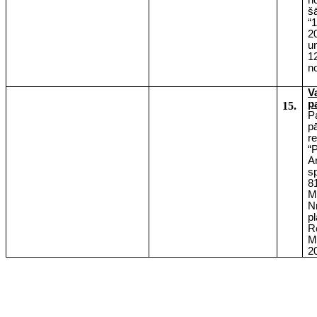
n
š
“
2
u
1
n
V
p
15.
P
p
re
“
A
s
8
M
N
p
R
M
2