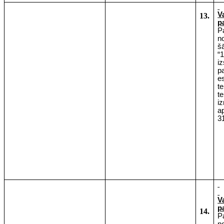
V
13.
p
P
n
š
“
i
p
e
t
t
i
a
3
V
p
14.
P