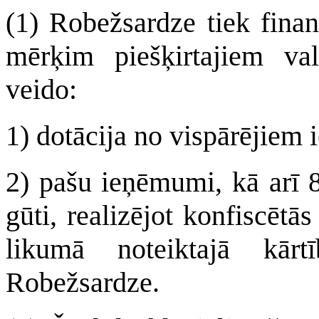
(1) Robežsardze tiek finan
mērķim piešķirtajiem val
veido:
1) dotācija no vispārējiem
2) pašu ieņēmumi, kā arī 
gūti, realizējot konfiscētā
likumā noteiktajā kārt
Robežsardze.