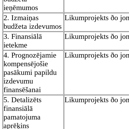
ieņēmumos
2. Izmaiņas
Likumprojekts ðo jo
budžeta izdevumos
3. Finansiālā
Likumprojekts ðo jo
ietekme
4. Prognozējamie
Likumprojekts ðo jo
kompensējošie
pasākumi papildu
izdevumu
finansēšanai
5. Detalizēts
Likumprojekts ðo jo
finansiālā
pamatojuma
aprēķins