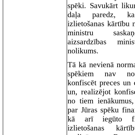
spēki. Savukārt lik
daļa paredz, k
izlietošanas kārtību 
ministru
saska
aizsardzības minis
nolikums.
Tā kā nevienā norma
spēkiem nav note
konfiscēt preces un 
un, realizējot konfis
no tiem ienākumus,
par Jūras spēku fina
kā arī iegūto fi
izlietošanas kārt