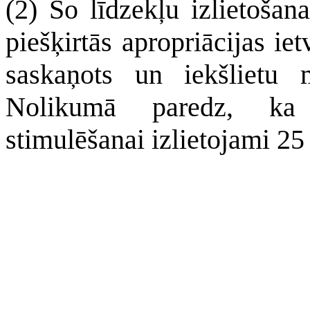
(2) Šo līdzekļu izlietošan
piešķirtās apropriācijas ie
saskaņots un iekšlietu m
Nolikumā paredz, ka p
stimulēšanai izlietojami 25 