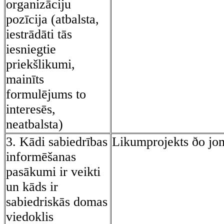
organizāciju
pozīcija (atbalsta,
iestrādāti tās
iesniegtie
priekšlikumi,
mainīts
formulējums to
interesēs,
neatbalsta)
3. Kādi sabiedrības
Likumprojekts ðo jo
informēšanas
pasākumi ir veikti
un kāds ir
sabiedriskās domas
viedoklis