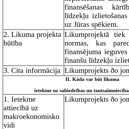
finansēšanas kārt
līdzekļu izlietošanas
uz Jūras spēkiem.
2. Likuma projekta
Likumprojektā tiek 
būtība
normas, kas pare
finansējuma ieguves
finanšu līdzekļu izlie
3. Cita informācija
Likumprojekts ðo jo
II. Kāda var būt likuma
ietekme uz sabiedrības un tautsaimniecības
1. Ietekme
Likumprojekts ðo jo
attiecībā uz
makroekonomisko
vidi