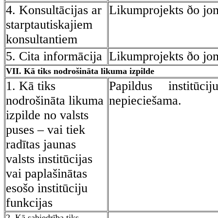
4. Konsultācijas ar
Likumprojekts ðo jo
starptautiskajiem
konsultantiem
5. Cita informācija
Likumprojekts ðo jo
VII. Kā tiks nodrošināta likuma izpilde
1. Kā tiks
Pa
pildus institūc
nodrošināta likuma
nepieciešama.
izpilde no valsts
puses – vai tiek
radītas jaunas
valsts institūcijas
vai paplašinātas
esošo institūciju
funkcijas
2. Kā sabiedrība tiks