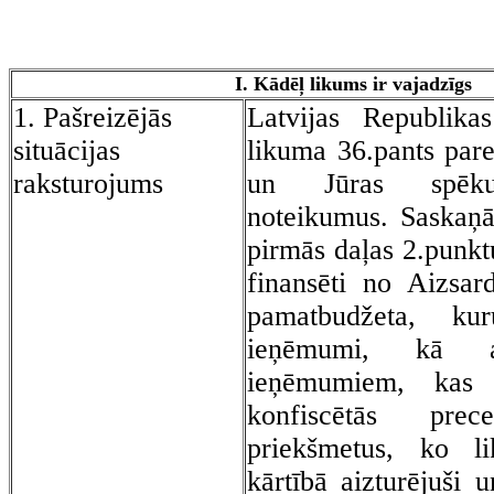
I. Kādēļ likums ir vajadzīgs
1. Pašreizējās
Latvijas Republika
situācijas
likuma 36.pants par
raksturojums
un Jūras spēku
noteikumus. Saskaņā
pirmās daļas 2.punktu
finansēti no Aizsard
pamatbudžeta, ku
ieņēmumi, kā
ieņēmumiem, kas g
konfiscētās pr
priekšmetus, ko li
kārtībā aizturējuši 