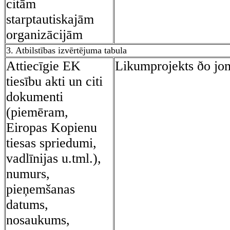
citām
starptautiskajām
organizācijām
3. Atbilstības izvērtējuma tabula
Attiecīgie EK
Likumprojekts ðo jo
tiesību akti un citi
dokumenti
(piemēram,
Eiropas Kopienu
tiesas spriedumi,
vadlīnijas u.tml.),
numurs,
pieņemšanas
datums,
nosaukums,