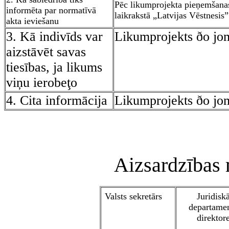
Pēc likumprojekta pieņemšanas 
informēta par normatīvā
laikrakstā „Latvijas Vēstnesis”
akta ieviešanu
3. Kā indivīds var
Likumprojekts ðo jo
aizstāvēt savas
tiesības, ja likums
viņ
u ierobeţo
4. Cita informācija
Likumprojekts ðo jo
Aizsardzības 
Valsts sekretārs
Juridisk
departame
direktor