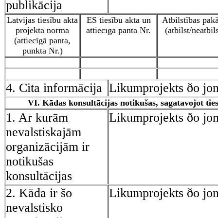
publikācija
Latvijas tiesību akta
ES tiesību akta un
Atbilstības pak
projekta norma
attiecīgā panta Nr.
(atbilst/neatbils
(attiecīgā panta,
punkta Nr.)
4. Cita informācija
Likumprojekts ðo jo
VI. Kādas konsultācijas notikušas, sagatavojot tie
1. Ar kurām
Likumprojekts ðo jo
nevalstiskajām
organizācijām ir
notikušas
konsultācijas
2. Kāda ir šo
Likumprojekts ðo jo
nevalstisko