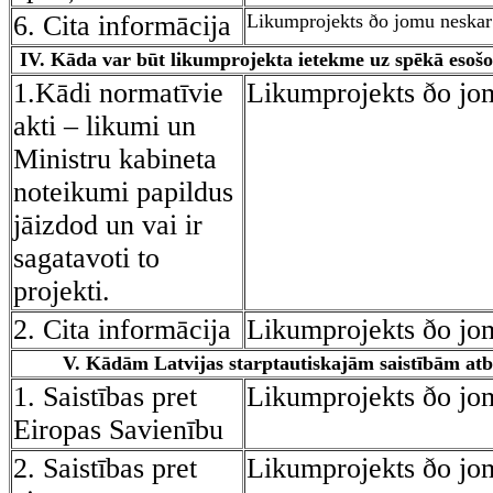
6. Cita informācija
Likumprojekts ðo jomu neskar
IV. Kāda var būt likumprojekta ietekme uz spēkā esošo
1.Kādi normatīvie
Likumprojekts ðo jo
akti – likumi un
Ministru kabineta
noteikumi papildus
jāizdod un vai ir
sagatavoti to
projekti.
2. Cita informācija
Likumprojekts ðo jo
V. Kādām Latvijas starptautiskajām saistībām atb
1. Saistības pret
Likumprojekts ðo jo
Eiropas Savienību
2. Saistības pret
Likumprojekts ðo jo