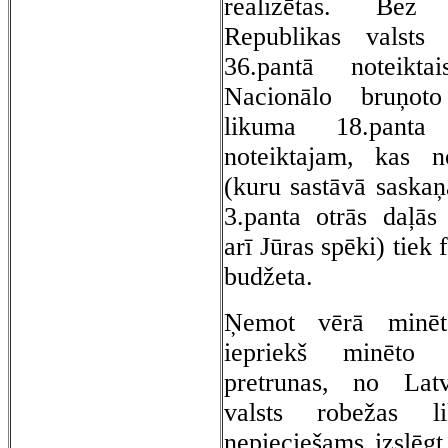
realizētas. Bez
Republikas valsts
36.pantā noteikta
Nacionālo bruņot
likuma 18.panta
noteiktajam,
k
as n
(kuru sastāvā saska
3.panta otrās daļās 
arī Jūras spēki) tiek 
budžeta.
Ņemot vērā minēto
iepriekš minēto
pretrunas, no Latv
valsts robežas l
nepieciešams izslēg