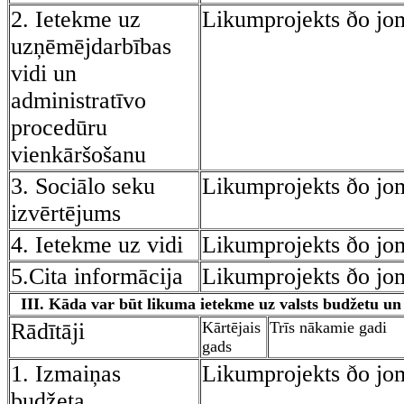
2. Ietekme uz
Likumprojekts ðo jo
uzņēmējdarbības
vidi un
administratīvo
procedūru
vienkāršošanu
3. Sociālo seku
Likumprojekts ðo jo
izvērtējums
4. Ietekme uz vidi
Likumprojekts ðo jo
5.Cita informācija
Likumprojekts ðo jo
III. Kāda var būt likuma ietekme uz valsts budžetu u
Rādītāji
Kārtējais
Trīs nākamie gadi
gads
1. Izmaiņas
Likumprojekts ðo jo
budžeta