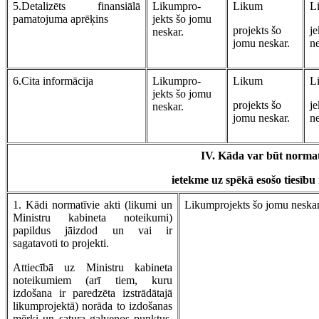
5.Detalizēts finansiālā
Likumpro-
Likum
L
pamatojuma aprēķins
jekts šo jomu
projekts šo
je
neskar.
jomu neskar.
ne
6.Cita informācija
Likumpro-
Likum
L
jekts šo jomu
projekts šo
je
neskar.
jomu neskar.
ne
IV. Kāda var būt normat
ietekme uz spēkā esošo tiesīb
1. Kādi normatīvie akti (likumi un
Likumprojekts šo jomu neskar
Ministru kabineta noteikumi)
papildus jāizdod un vai ir
sagatavoti to projekti.
Attiecībā uz Ministru kabineta
noteikumiem (arī tiem, kuru
izdošana ir paredzēta izstrādātajā
likumprojektā) norāda to izdošanas
mērķi un satura galvenos punktus,