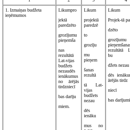
1. Izmaiņas budžeta
Likumpro
Likum
Likum
ieņēmumos
jektā
projektā
Projek-tā pa
paredzēto
paredzē
dzēto
grozījumu
to
grozījumu
pieņemša
grozīju
pieņemšana
nas
rezultātā L
mu
rezultātā
bu
pieņem
Lat-vijas
džets nezau
budžets
šanas
nezaudēs
rezultā
dēs ienāk
ienākumus
ārējās tirdz
no ārējās
tā Lat-
tirdzniecī
vijas
niecī
budžets
bas darīju
bas darījum
nezau
miem.
dēs
ienāku
mus no