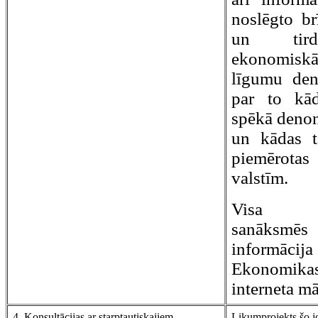
noslēgto br
un tird
ekonomis
līgumu den
par to kād
spēkā denon
un kādas t
piemērot
valstīm.
Visa in
sanāks
informācija
Ekonomik
interneta mā
4. Konsultācijas ar starptautiskajiem
Likumprojekts šo j