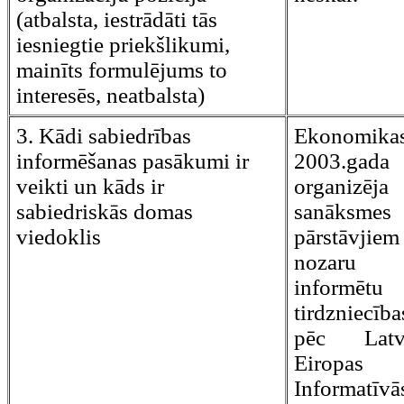
(atbalsta, iestrādāti tās
iesniegtie priekšlikumi,
mainīts formulējums to
interesēs, neatbalsta)
3. Kādi sabiedrības
Ekonomik
informēšanas pasākumi ir
2003.ga
veikti un kāds ir
organizēja
sabiedriskās domas
sanāksme
viedoklis
pārstāvjie
nozaru g
informēt
tirdzniecī
pēc Latvi
Eiropas
Informatīv