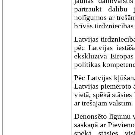
jaunās dalībvalsti
pārtraukt dalību 
nolīgumos ar trešām
brīvās tirdzniecības
Latvijas tirdzniecīb
pēc Latvijas iestā
ekskluzīvā Eiropas
politikas kompetenc
Pēc Latvijas kļūšana
Latvijas piemēroto ā
vietā, spēkā stāsies
ar trešajām valstīm.
Denonsēto līgumu vi
saskaņā ar Pievien
spēkā stāsies vi