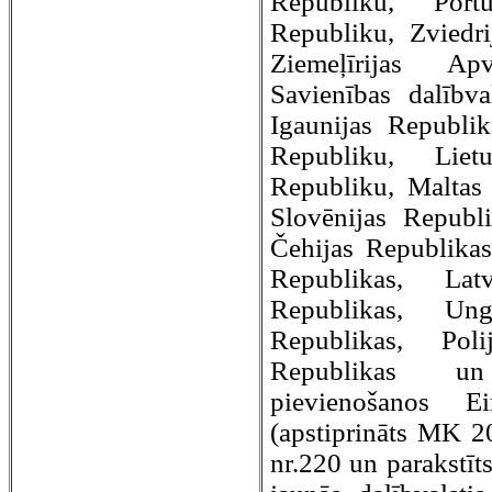
Republiku, Port
Republiku, Zviedrij
Ziemeļīrijas Ap
Savienības dalībv
Igaunijas Republik
Republiku, Liet
Republiku, Maltas 
Slovēnijas Republ
Čehijas Republikas
Republikas, Lat
Republikas, Ung
Republikas, Poli
Republikas un
pievienošanos Ei
(apstiprināts MK 2
nr.220 un parakstīts