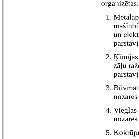
organizētas:
Metālap
mašīnbū
un elek
pārstāv
Ķīmijas
zāļu raž
pārstāv
Būvmate
nozares
Vieglās
nozares
Kokrūpn