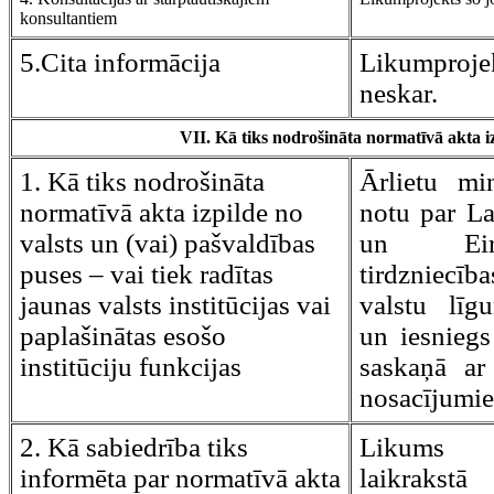
konsultantiem
5.Cita informācija
Likumpro
neskar.
VII. Kā tiks nodrošināta normatīvā akta i
1. Kā tiks nodrošināta
Ārlietu min
normatīvā akta izpilde no
notu par La
valsts un (vai) pašvaldības
un Eir
puses – vai tiek radītas
tirdzniecī
jaunas valsts institūcijas vai
valstu līg
paplašinātas esošo
un iesniegs
institūciju funkcijas
saskaņā ar
nosacījumi
2. Kā sabiedrība tiks
Likums t
informēta par normatīvā akta
laikraks