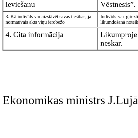
ieviešanu
Vēstnesis”.
3. Kā indivīds var aizstāvēt savas tiesības, ja
Indivīds var griezt
normatīvais akts viņu ierobežo
likumdošanā noteikt
4. Cita informācija
Likumpro
neskar.
Ekonomikas ministrs J.Luj