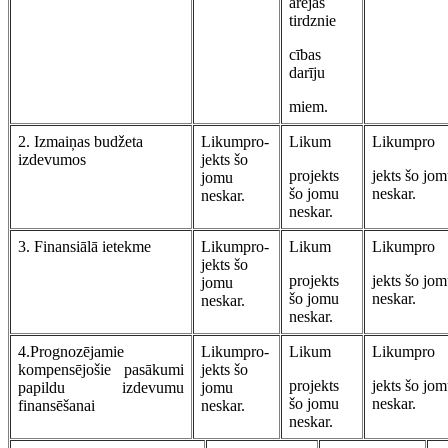
ārējās
tirdznie
cības
darīju
miem.
2. Izmaiņas budžeta
Likumpro-
Likum
Likumpro
izdevumos
jekts šo
projekts
jekts šo jo
jomu
šo jomu
neskar.
neskar.
neskar.
3. Finansiālā ietekme
Likumpro-
Likum
Likumpro
jekts šo
projekts
jekts šo jo
jomu
šo jomu
neskar.
neskar.
neskar.
4.Prognozējamie
Likumpro-
Likum
Likumpro
kompensējošie pasākumi
jekts šo
projekts
jekts šo jo
papildu izdevumu
jomu
šo jomu
neskar.
finansēšanai
neskar.
neskar.