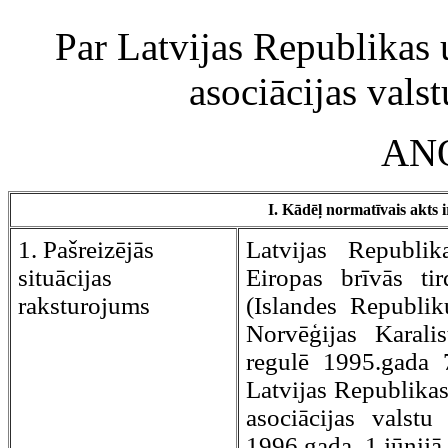
Par Latvijas Republikas 
asociācijas val
AN
I. Kādēļ normatīvais akts i
1. Pašreizējās
Latvijas Republika
situācijas
Eiropas brīvās tir
raksturojums
(Islandes Republiku
Norvēģijas Karali
regulē 1995.gada 7
Latvijas Republikas
asociācijas valst
1996.gada 1.jūnijā