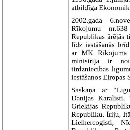
atbildīga Ekonomika
2002.gada 6.nov
Rīkojumu nr.638 
Republikas ārējās ti
līdz iestāšanās br
ar MK Rīkojuma 
ministrija ir no
tirdzniecības līgum
iestāšanos Eiropas 
Saskaņā ar “Līgu
Dānijas Karalisti,
Grieķijas Republiku
Republiku, Īriju, I
Lielhercogisti, Nī