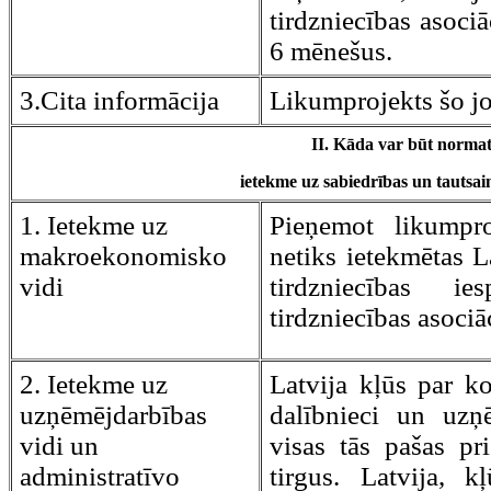
tirdzniecības asociā
6 mēnešus.
3.Cita informācija
Likumprojekts šo j
II. Kāda var būt normat
ietekme uz sabiedrības un tautsaim
1. Ietekme uz
Pieņemot likumpro
makroekonomisko
netiks ietekmētas L
vidi
tirdzniecības i
tirdzniecības asociā
2. Ietekme uz
Latvija kļūs par k
uzņēmējdarbības
dalībnieci un uzņ
vidi un
visas tās pašas pr
administratīvo
tirgus. Latvija, k