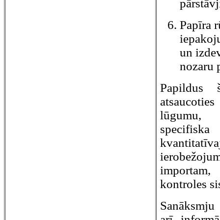
pārstāv
Papīra r
iepakoju
un izde
nozaru 
Papildus 
atsaucoti
lūgumu, t
specifisk
kvantitatīv
ierobežo
importam, 
kontroles si
Sanāksmju l
arī informā