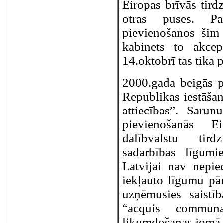
Eiropas brīvās tird
otras puses. Pa
pievienošanos šim 
kabinets to akcep
14.oktobrī tas tika p
2000.gada beigās pr
Republikas iestāša
attiecības”. Sarun
pievienošanās E
dalībvalstu tir
sadarbības līgum
Latvijai nav nepie
iekļauto līgumu pār
uzņēmusies saistīb
“acquis communau
likumdošanas jomā a