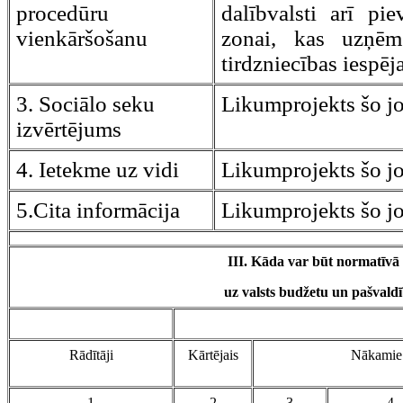
procedūru
dalībvalsti arī pi
vienkāršošanu
zonai, kas uzņēm
tirdzniecības iespēja
3. Sociālo seku
Likumprojekts šo j
izvērtējums
4. Ietekme uz vidi
Likumprojekts šo j
5.Cita informācija
Likumprojekts šo j
III. Kāda var būt normatīvā
uz valsts budžetu un pašvald
Rādītāji
Kārtējais
Nākamie 
1
2
3
4