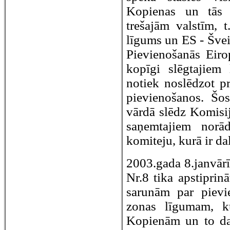
Kopienas un tās d
trešajām valstīm, 
līgums un ES - Šveic
Pievienošanās Eiro
kopīgi slēgtajiem
notiek noslēdzot p
pievienošanos. Šos
vārdā slēdz Komisi
saņemtajiem norā
komiteju, kurā ir da
2003.gada 8.janvār
Nr.8 tika apstiprin
sarunām par piev
zonas līgumam, ku
Kopienām un to da