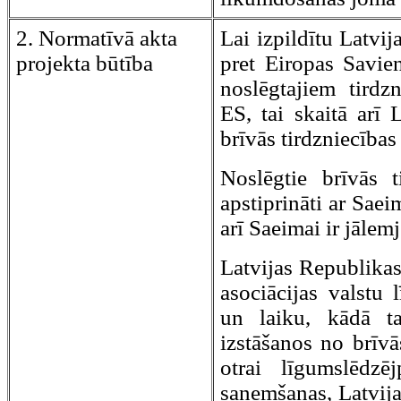
2. Normatīvā akta
Lai izpildītu Latvij
projekta būtība
pret Eiropas Savien
noslēgtajiem tirdz
ES, tai skaitā arī
brīvās tirdzniecības
Noslēgtie brīvās t
apstiprināti ar Sae
arī Saeimai ir jālem
Latvijas Republikas
asociācijas valstu
un laiku, kādā t
izstāšanos no brīvā
otrai līgumslēdz
saņemšanas, Latvij