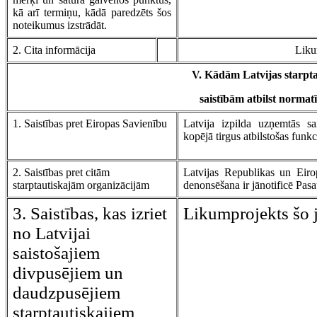
kā arī termiņu, kādā paredzēts šos
noteikumus izstrādāt.
2. Cita informācija
Liku
V. Kādām Latvijas starpt
saistībām atbilst normatī
1. Saistības pret Eiropas Savienību
Latvija izpilda uzņemtās sa
kopējā tirgus atbilstošas funk
2. Saistības pret citām
Latvijas Republikas un Eirop
starptautiskajām organizācijām
denonsēšana ir jānotificē Pasa
3. Saistības, kas izriet
Likumprojekts šo 
no Latvijai
saistošajiem
divpusējiem un
daudzpusējiem
starptautiskajiem