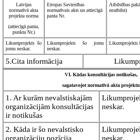
Latvijas
Eiropas Savienības
Atbilstības pakā
normatīvā akta
normatīvais akts un attiecīgā
neatbilst)
projekta norma
panta Nr.
(attiecīgā panta,
punkta Nr.)
Likumprojekts šo
Likumprojekts šo jomu
Likumprojekts 
jomu neskar.
neskar.
5.Cita informācija
Likumpr
VI. Kādas konsultācijas notikušas,
sagatavojot normatīvā akta projektu
1. Ar kurām nevalstiskajām
Likumpro
organizācijām konsultācijas
neskar.
ir notikušas
2. Kāda ir šo nevalstisko
Likumpro
organizāciju pozīcija
neskar.