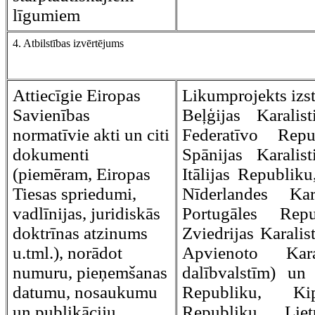
līgumiem
4. Atbilstības izvērtējums
Attiecīgie Eiropas
Likumprojekts izst
Savienības
Beļģijas Karalist
normatīvie akti un citi
Federatīvo Repu
dokumenti
Spānijas Karalist
(piemēram, Eiropas
Itālijas Republik
Tiesas spriedumi,
Nīderlandes Kar
vadlīnijas, juridiskās
Portugāles Rep
doktrīnas atzinums
Zviedrijas Karalist
u.tml.), norādot
Apvienoto Kara
numuru, pieņemšanas
dalībvalstīm) un
datumu, nosaukumu
Republiku, Ki
un publikāciju
Republiku, Lie