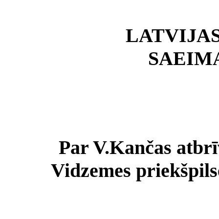
LATVIJA
SAEIM
Par V.Kančas atbrī
Vidzemes priekšpilsē