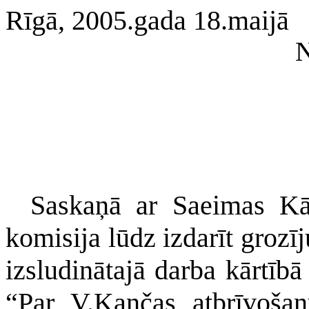
Rīgā, 2005.gada 18.maijā
N
Saskaņā ar Saeimas Kārt
komisija lūdz izdarīt groz
izsludinātajā darba kārtīb
“Par V.Kančas atbrīvoša