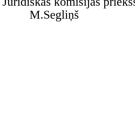
Juridiskās komisijas priek
M.Segliņš