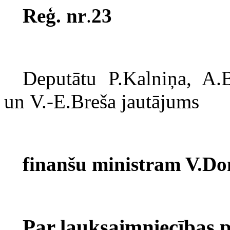
Reģ. nr
.
23
Deputātu P.Kalniņa, A.B
un
V.-E.Breša jautājums
finanšu ministram V.D
Par lauksaimniecības 