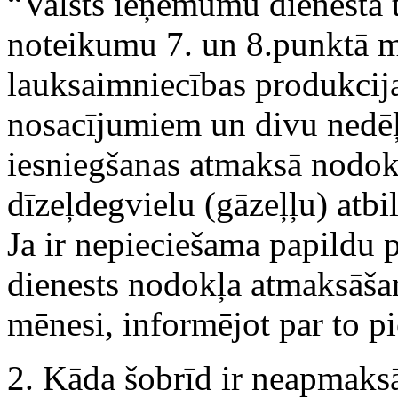
“Valsts ieņēmumu dienesta t
noteikumu 7. un 8.punktā 
lauksaimniecības produkcija
nosacījumiem un divu nedē
iesniegšanas atmaksā nodokl
dīzeļdegvielu (gāzeļļu) atbi
Ja ir nepieciešama papildu
dienests nodokļa atmaksāšan
mēnesi, informējot par to pi
2. Kāda šobrīd ir neapmaks