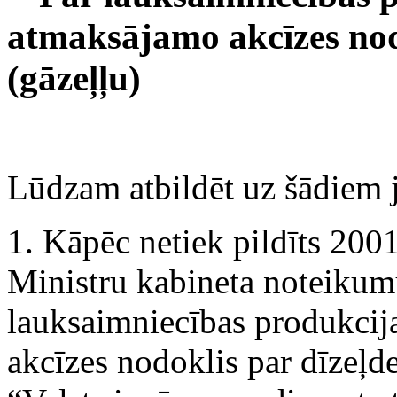
atmaksājamo akcīzes nod
(gāzeļļu)
Lūdzam atbildēt uz šādiem 
1. Kāpēc netiek pildīts 20
Ministru kabineta noteikum
lauksaimniecības produkcij
akcīzes nodoklis par dīzeļd